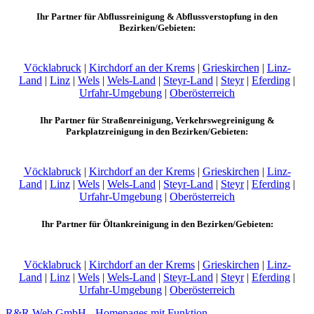
Ihr Partner für Abflussreinigung & Abflussverstopfung in den
Bezirken/Gebieten:
Vöcklabruck
|
Kirchdorf an der Krems
|
Grieskirchen
|
Linz-
Land
|
Linz
|
Wels
|
Wels-Land
|
Steyr-Land
|
Steyr
|
Eferding
|
Urfahr-Umgebung
|
Oberösterreich
Ihr Partner für Straßenreinigung, Verkehrswegreinigung &
Parkplatzreinigung in den Bezirken/Gebieten:
Vöcklabruck
|
Kirchdorf an der Krems
|
Grieskirchen
|
Linz-
Land
|
Linz
|
Wels
|
Wels-Land
|
Steyr-Land
|
Steyr
|
Eferding
|
Urfahr-Umgebung
|
Oberösterreich
Ihr Partner für Öltankreinigung in den Bezirken/Gebieten:
Vöcklabruck
|
Kirchdorf an der Krems
|
Grieskirchen
|
Linz-
Land
|
Linz
|
Wels
|
Wels-Land
|
Steyr-Land
|
Steyr
|
Eferding
|
Urfahr-Umgebung
|
Oberösterreich
R&R Web GmbH - Homepages mit Funktion