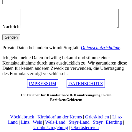
Nachricht
Private Daten behandeln wir mit Sorgfalt:
Datenschutzrichtlinie
.
Ich gebe meine Daten freiwillig bekannt und stimme einer
Kontaktaufnahme durch uns ausdrücklich zu. Wir garantieren diese
Daten für keinen anderen Zweck zu verwenden, die Übertragung
des Formulars erfolgt verschlüsselt.
IMPRESSUM
DATENSCHUTZ
Ihr Partner für Kanalservice & Kanalreinigung in den
Bezirken/Gebieten:
Vöcklabruck
|
Kirchdorf an der Krems
|
Grieskirchen
|
Linz-
Land
|
Linz
|
Wels
|
Wels-Land
|
Steyr-Land
|
Steyr
|
Eferding
|
Urfahr-Umgebung
|
Oberösterreich