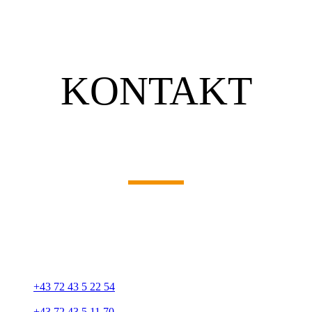
KONTAKT
Unsere Adresse
Haigner Transport & Entsorgung GmbH
Kiesstraße 25
A-4614 Marchtrenk
+43 72 43 5 22 54
+43 72 43 5 11 70