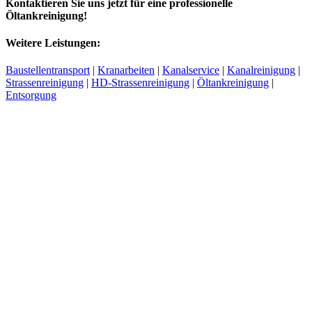
Kontaktieren Sie uns jetzt für eine professionelle
Öltankreinigung!
Weitere Leistungen:
Baustellentransport
|
Kranarbeiten
|
Kanalservice
|
Kanalreinigung
|
Strassenreinigung
|
HD-Strassenreinigung
|
Öltankreinigung
|
Entsorgung